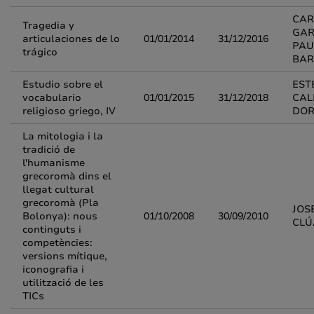
CAR
Tragedia y
GAR
articulaciones de lo
01/01/2014
31/12/2016
PAU
trágico
BAR
Estudio sobre el
EST
vocabulario
01/01/2015
31/12/2018
CAL
religioso griego, IV
DO
La mitologia i la
tradició de
l'humanisme
grecoromà dins el
llegat cultural
grecoromà (Pla
JOS
Bolonya): nous
01/10/2008
30/09/2010
CLÚ
continguts i
competències:
versions mítique,
iconografia i
utilització de les
TICs