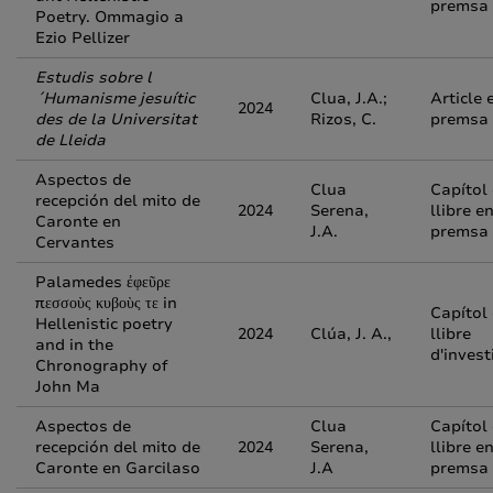
premsa
Poetry. Ommagio a
Ezio Pellizer
Estudis sobre l
´Humanisme jesuític
Clua, J.A.;
Article 
2024
des de la Universitat
Rizos, C.
premsa
de Lleida
Aspectos de
Clua
Capítol
recepción del mito de
2024
Serena,
llibre e
Caronte en
J.A.
premsa
Cervantes
Palamedes ἐφεῦρε
πεσσοὺς κυβοὺς τε in
Capítol
Hellenistic poetry
2024
Clúa, J. A.,
llibre
and in the
d'invest
Chronography of
John Ma
Aspectos de
Clua
Capítol
recepción del mito de
2024
Serena,
llibre e
Caronte en Garcilaso
J.A
premsa