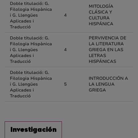
Doble titulació: G.
MITOLOGÍA
Filologia Hispànica
CLÁSICA Y
i G. Llengües
4
CULTURA
Aplicades i
HISPÁNICA
Traducció
Doble titulació: G.
PERVIVENCIA DE
Filologia Hispànica
LA LITERATURA
i G. Llengües
4
GRIEGA EN LAS
Aplicades i
LETRAS
Traducció
HISPÁNICAS
Doble titulació: G.
Filologia Hispànica
INTRODUCCIÓN A
i G. Llengües
5
LA LENGUA
Aplicades i
GRIEGA
Traducció
Investigación