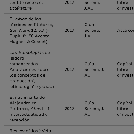
tout le reste est
2017
Serena,
llibre
littérature
J.A.,
d'invest
El
aítion
de las
lócrides en Plutarco,
Clua
Ser. Num
. 12. 5.7 (=
2017
Serena,
Acta co
Euph. fr. 80 Acosta -
J.A
Hughes & Cusset)
Las
Etimologías
de
Isidoro
romanceadas:
Clúa
Capítol
Anotaciones sobre
2017
Serena, J.
llibre
los conceptos de
A.,
d'invest
'traducción',
'etimología' e
ystoria
El nacimiento de
Alejandro en
Clúa
Capítol
Plutarco,
Alex
. II, 4:
2017
Serena, J.
llibre
intertextualidad y
A.,
d'invest
recepción.
Review of José Vela