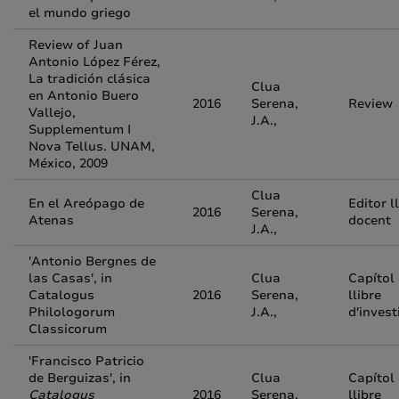
el mundo griego
Review of Juan
Antonio López Férez,
La tradición clásica
Clua
en Antonio Buero
2016
Serena,
Review
Vallejo,
J.A.,
Supplementum I
Nova Tellus. UNAM,
México, 2009
Clua
En el Areópago de
Editor l
2016
Serena,
Atenas
docent
J.A.,
'Antonio Bergnes de
las Casas', in
Clua
Capítol
Catalogus
2016
Serena,
llibre
Philologorum
J.A.,
d'invest
Classicorum
'Francisco Patricio
de Berguizas', in
Clua
Capítol
Catalogus
2016
Serena,
llibre