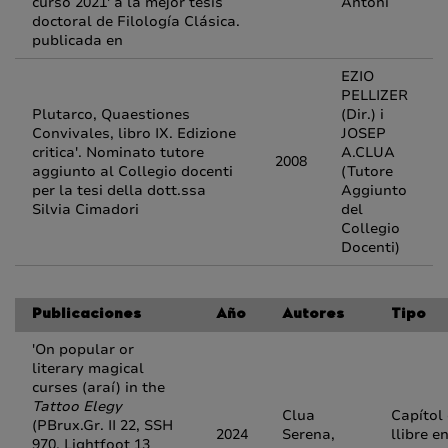
curso 2021' a la mejor tesis
Antoni
doctoral de Filología Clásica.
publicada en
EZIO
PELLIZER
Plutarco, Quaestiones
(Dir.) i
Convivales, libro IX. Edizione
JOSEP
critica'. Nominato tutore
A.CLUA
2008
aggiunto al Collegio docenti
(Tutore
per la tesi della dott.ssa
Aggiunto
Silvia Cimadori
del
Collegio
Docenti)
Publicaciones
Año
Autores
Tipo
'On popular or
literary magical
curses (araí) in the
Tattoo Elegy
Clua
Capítol
(PBrux.Gr. II 22, SSH
2024
Serena,
llibre e
970, Lightfoot 13