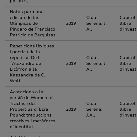
pp., in C,
Notas para una
edición de las
Clúa
Capítol
Olímpicas de
2019
Serena, J.
llibre
Píndaro de Francisco
A.,
d'invest
Patricio de Berguizas
Repeticions lèxiques
i poètica de la
repetició: De l
Clúa
Capítol
´Alexandra de
2019
Serena, J.
llibre
Licòfron a la
A.,
d'invest
Kassandra de C.
Wolf'
Acotacions a la
versió de Women of
Trachis i del
Clua
Capítol
Propertius d´Ezra
2019
Serena,
llibre
Pound: traduccions
J.A.,
d'invest
creatives i metàfores
d´identitat