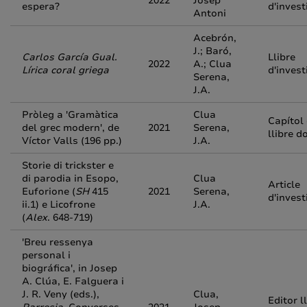
2022
Josep
espera?
d'invest
Antoni
Acebrón,
J.; Baró,
Carlos García Gual.
Llibre
2022
A.; Clua
Lírica coral griega
d'invest
Serena,
J.A.
Pròleg a 'Gramàtica
Clua
Capítol
del grec modern', de
2021
Serena,
llibre d
Víctor Valls (196 pp.)
J.A.
Storie di trickster e
di parodia in Esopo,
Clua
Article
Euforione (
SH
415
2021
Serena,
d'invest
ii.1) e Licofrone
J.A.
(
Alex
. 648‑719)
'Breu ressenya
personal i
biográfica', in Josep
A. Clúa, E. Falguera i
J. R. Veny (eds.),
Clua,
Editor l