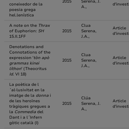
2015
Serena, J.
coneixedor de la
d'invest
A.,
poesia grega
hel.lenística
A note on the
Thrax
Clua
Article
of Euphorion:
SH
2015
Serena,
d'invest
15.II.1FF
J.A.,
Denotations and
Connotations of the
Clua
expression '
tòn apò
Article
2015
Serena,
grammas kinei
d'invest
J.A.,
líthon
' (Theocritus
Id
. VI 18)
La poètica de l
´al·lusivitat en la
imatge de la
donna
i
Clúa
de les heroïnes
Article
2015
Serena, J.
tràgiques gregues a
d'invest
A.,
la
Commedia
del
Dant i a l´Infern
gòtic català (I)