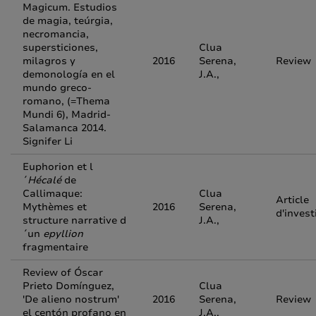
Magicum. Estudios
de magia, teúrgia,
necromancia,
supersticiones,
Clua
milagros y
2016
Serena,
Review
demonología en el
J.A.,
mundo greco-
romano, (=Thema
Mundi 6), Madrid-
Salamanca 2014.
Signifer Li
Euphorion et l
´
Hécalé
de
Callimaque:
Clua
Article
Mythèmes et
2016
Serena,
d'invest
structure narrative d
J.A.,
´un
epyllion
fragmentaire
Review of Óscar
Prieto Domínguez,
Clua
'De alieno nostrum'
2016
Serena,
Review
el centón profano en
J.A.,