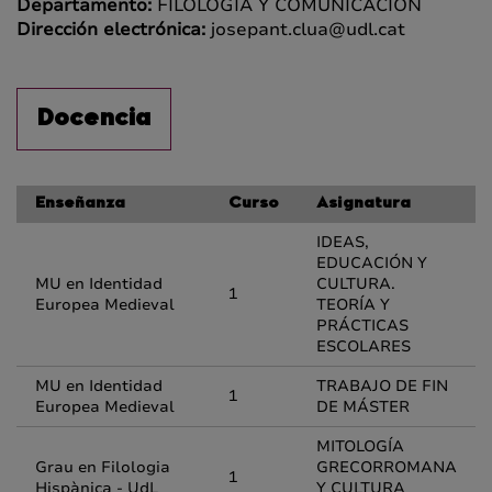
Departamento:
FILOLOGÍA Y COMUNICACIÓN
Dirección electrónica:
josepant.clua@udl.cat
Docencia
Enseñanza
Curso
Asignatura
IDEAS,
EDUCACIÓN Y
MU en Identidad
CULTURA.
1
Europea Medieval
TEORÍA Y
PRÁCTICAS
ESCOLARES
MU en Identidad
TRABAJO DE FIN
1
Europea Medieval
DE MÁSTER
MITOLOGÍA
Grau en Filologia
GRECORROMANA
1
Hispànica - UdL
Y CULTURA