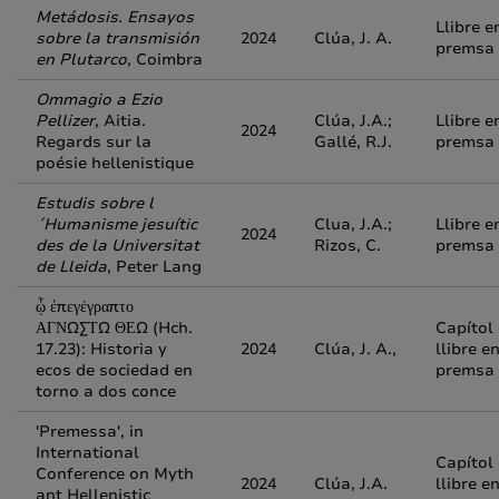
Metádosis. Ensayos
Llibre e
sobre la transmisión
2024
Clúa, J. A.
premsa
en Plutarco
, Coimbra
Ommagio a Ezio
Pellizer,
Aitia.
Clúa, J.A.;
Llibre e
2024
Regards sur la
Gallé, R.J.
premsa
poésie hellenistique
Estudis sobre l
´Humanisme jesuític
Clua, J.A.;
Llibre e
2024
des de la Universitat
Rizos, C.
premsa
de Lleida
, Peter Lang
ᾧ ἐπεγέγραπτο
ΑΓΝΩΣΤΩ ΘΕΩ (Hch.
Capítol
17.23): Historia y
2024
Clúa, J. A.,
llibre e
ecos de sociedad en
premsa
torno a dos conce
'Premessa', in
International
Capítol
Conference on Myth
2024
Clúa, J.A.
llibre e
ant Hellenistic