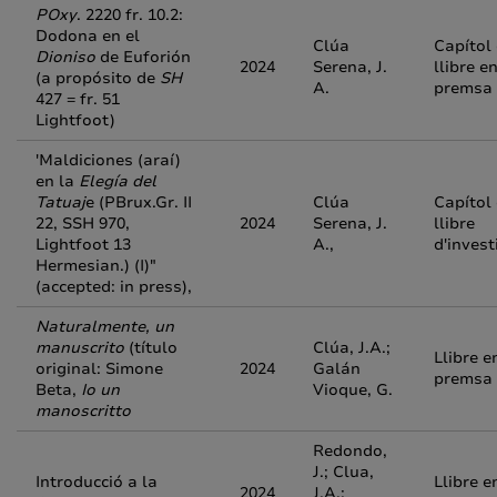
POxy
. 2220 fr. 10.2:
Dodona en el
Clúa
Capítol
Dioniso
de Euforión
2024
Serena, J.
llibre e
(a propósito de
SH
A.
premsa
427 = fr. 51
Lightfoot)
'Maldiciones (araí)
en la
Elegía del
Tatuaj
e (PBrux.Gr. II
Clúa
Capítol
22, SSH 970,
2024
Serena, J.
llibre
Lightfoot 13
A.,
d'invest
Hermesian.) (I)"
(accepted: in press),
Naturalmente, un
manuscrito
(título
Clúa, J.A.;
Llibre e
original: Simone
2024
Galán
premsa
Beta,
Io un
Vioque, G.
manoscritto
Redondo,
J.; Clua,
Introducció a la
Llibre e
2024
J.A.;