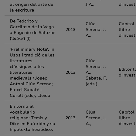
al origen del arte de
J.A.,
d'invest
la escritura
De Teócrito y
Clúa
Capítol
Garcilaso de la Vega
2013
Serena, J.
llibre
a Eugenio de Salazar
A.,
d'invest
('
Silva
') (I)
'Preliminary Note', in
Usos i tradició de les
literatures
Clúa
clàssiques a les
Serena, J.
Editor l
literatures
2013
A.,
d'invest
medievals / Josep
Sabaté, F.
Antoni Clúa Serena;
(eds.),
Flocel Sabaté i
Curull (eds), Lleida
En torno al
vocabulario
Clúa
Capítol
religioso: Temis y
2013
Serena, J.
llibre
Dike en Euforión y su
A.,
d'invest
hipotexto hesiódico.