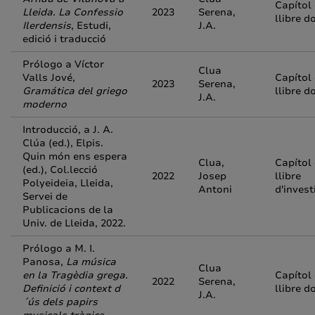
Capítol
Lleida. La Confessio
2023
Serena,
llibre d
Ilerdensis
, Estudi,
J.A.
edició i traducció
Prólogo a Víctor
Clua
Valls Jové,
Capítol
2023
Serena,
Gramática del griego
llibre d
J.A.
moderno
Introducció, a J. A.
Clúa (ed.), Elpis.
Quin món ens espera
Clua,
Capítol
(ed.), Col.lecció
2022
Josep
llibre
Polyeideia, Lleida,
Antoni
d'invest
Servei de
Publicacions de la
Univ. de Lleida, 2022.
Prólogo a M. I.
Panosa,
La música
Clua
en la Tragèdia grega.
Capítol
2022
Serena,
Definició i context d
llibre d
J.A.
´ús dels papirs