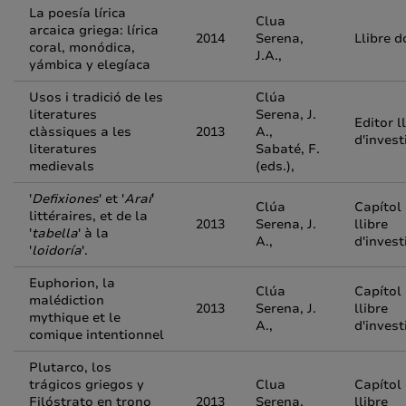
La poesía lírica
Clua
arcaica griega: lírica
2014
Serena,
Llibre d
coral, monódica,
J.A.,
yámbica y elegíaca
Usos i tradició de les
Clúa
literatures
Serena, J.
Editor l
clàssiques a les
2013
A.,
d'invest
literatures
Sabaté, F.
medievals
(eds.),
'
Defixiones
' et '
Araí
'
Clúa
Capítol
littéraires, et de la
2013
Serena, J.
llibre
'
tabella
' à la
A.,
d'invest
'
loidoría
'.
Euphorion, la
Clúa
Capítol
malédiction
2013
Serena, J.
llibre
mythique et le
A.,
d'invest
comique intentionnel
Plutarco, los
trágicos griegos y
Clua
Capítol
Filóstrato en trono
2013
Serena,
llibre