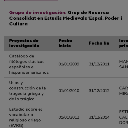
Grupo de investigación:
Grup de Recerca
Consolidat en Estudis Medievals 'Espai, Poder i
Cultura'
Proyectos de
Fecha
Inv
Fecha fin
investigación
inicio
pri
Catálogo de
filólogos clásicos
MAN
01/01/2009
31/12/2011
españoles e
SAN
hispanoamericanos
Usos y
construcción de la
CAR
01/01/2010
31/12/2012
tragedia griega y
MIR
de lo trágico
Estudio sobre el
EST
vocabulario
01/01/2012
31/12/2014
CAL
religioso griego
DO
(EVRG)