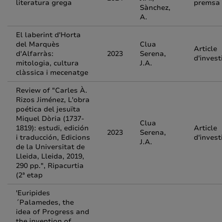
literatura grega
premsa
Sànchez,
A.
El laberint d'Horta
del Marquès
Clua
Article
d'Alfarràs:
2023
Serena,
d'invest
mitologia, cultura
J.A.
clàssica i mecenatge
Review of "Carles À.
Rizos Jiménez, L'obra
poética del jesuïta
Miquel Dòria (1737-
Clua
1819): estudi, edición
Article
2023
Serena,
i traducción, Edicions
d'invest
J.A.
de la Universitat de
Lleida, Lleida, 2019,
290 pp.", Ripacurtia
(2ª etap
'Euripides
´Palamedes, the
idea of Progress and
the invention of