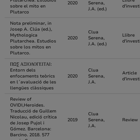
Plutarchea. Estudios
Llibre
2020
Serena,
sobre el mito en
d'invest
J.A. (ed.)
Plutarco
Nota preliminar, in
Josep A. Clúa (ed.),
Clua
Mythologica
Llibre
2020
Serena,
Plutarchea. Estudios
d'invest
J.A. (ed.)
sobre los mitos en
Plutarco.
ΠΩΣ ΑΞΙΟΛΟΓΕΙΤΑΙ:
Entorn dels
Clua
Article
enfocaments teòrics
2020
Serena,
d'invest
en l´avaluació de les
J.A.
llengües clàssiques
Review of
OVIDI,Heroides.
Traducció de Guillem
Clua
Nicolau, edició crítica
2019
Serena,
Review
de Josep Pujol i
J.A.
Gómez. Barcelona:
Barcino. 2018. 577