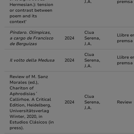
J.A.
premsa
Hermesian.): tension
or contrast between
poem and its
context'
Píndaro. Olímpicas,
Clua
Llibre e
a cargo de Francisco
2024
Serena,
premsa
de Berguizas
J.A.
Clua
Llibre e
Il volto della Medusa
2024
Serena,
premsa
J.A.
Review of M. Sanz
Morales (ed.),
Chariton of
Aphrodisias´
Clua
Callirhoe. A Critical
2024
Serena,
Review
Edition, Heidelberg,
J.A.
Universitätsverlag
Winter, 2020, in
Estudios Clásicos (in
press).