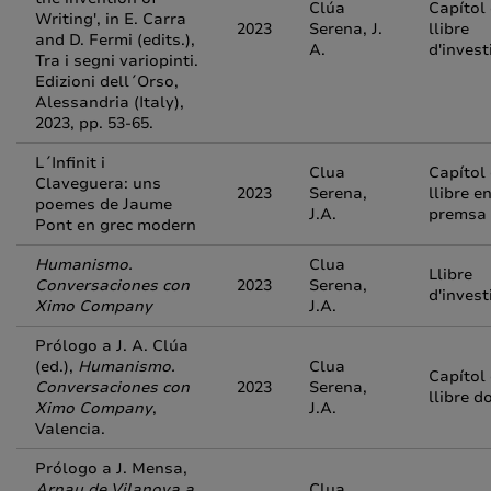
Clúa
Capítol
Writing', in E. Carra
2023
Serena, J.
llibre
and D. Fermi (edits.),
A.
d'invest
Tra i segni variopinti.
Edizioni dell´Orso,
Alessandria (Italy),
2023, pp. 53-65.
L´Infinit i
Clua
Capítol
Claveguera: uns
2023
Serena,
llibre e
poemes de Jaume
J.A.
premsa
Pont en grec modern
Humanismo.
Clua
Llibre
Conversaciones con
2023
Serena,
d'invest
Ximo Company
J.A.
Prólogo a J. A. Clúa
(ed.),
Humanismo.
Clua
Capítol
Conversaciones con
2023
Serena,
llibre d
Ximo Company
,
J.A.
Valencia.
Prólogo a J. Mensa,
Arnau de Vilanova a
Clua