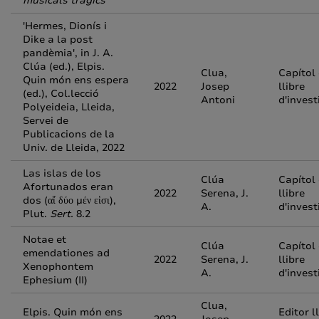
musicals tràgics
'Hermes, Dionís i
Dike a la post
pandèmia', in J. A.
Clúa (ed.), Elpis.
Clua,
Capítol
Quin món ens espera
2022
Josep
llibre
(ed.), Col.lecció
Antoni
d'invest
Polyeideia, Lleida,
Servei de
Publicacions de la
Univ. de Lleida, 2022
Las islas de los
Clúa
Capítol
Afortunados eran
2022
Serena, J.
llibre
dos (αἵ δύο μέν εἱσι),
A.
d'invest
Plut.
Sert.
8.2
Notae et
Clúa
Capítol
emendationes ad
2022
Serena, J.
llibre
Xenophontem
A.
d'invest
Ephesium (II)
Clua,
Elpis. Quin món ens
Editor l