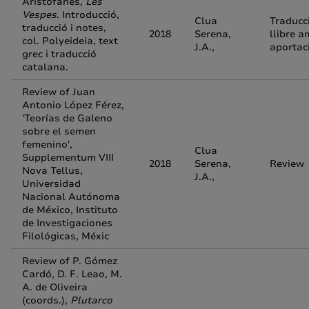
Aristòfanes,
Les
Vespes
. Introducció,
Clua
Traducc
traducció i notes,
2018
Serena,
llibre 
col. Polyeideia, text
J.A.,
aportac
grec i traducció
catalana.
Review of Juan
Antonio López Férez,
'Teorías de Galeno
sobre el semen
femenino',
Clua
Supplementum VIII
2018
Serena,
Review
Nova Tellus,
J.A.,
Universidad
Nacional Autónoma
de México, Instituto
de Investigaciones
Filológicas, Méxic
Review of P. Gómez
Cardó, D. F. Leao, M.
A. de Oliveira
(coords.),
Plutarco