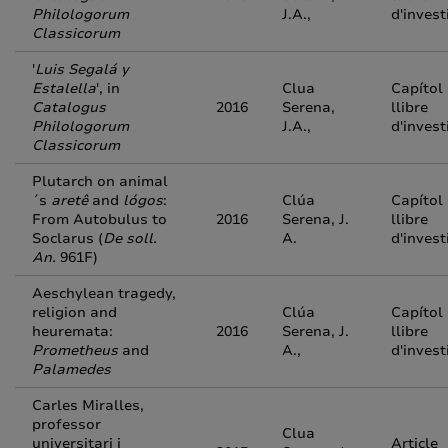
Philologorum
J.A.,
d'invest
Classicorum
'
Luis Segalá y
Estalella
', in
Clua
Capítol
Catalogus
2016
Serena,
llibre
Philologorum
J.A.,
d'invest
Classicorum
Plutarch on animal
´s
aretê
and
lógos
:
Clúa
Capítol
From Autobulus to
2016
Serena, J.
llibre
Soclarus (
De soll.
A.
d'invest
An.
961F)
Aeschylean tragedy,
religion and
Clúa
Capítol
heuremata:
2016
Serena, J.
llibre
Prometheus
and
A.,
d'invest
Palamedes
Carles Miralles,
professor
Clua
universitari i
Article