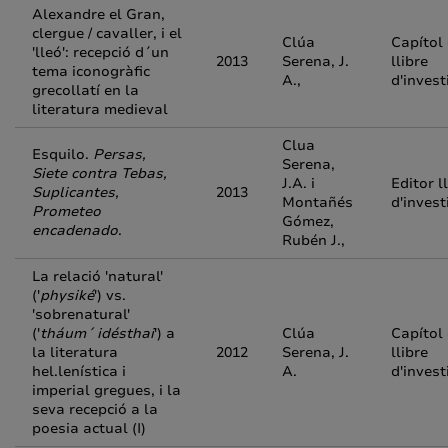
Alexandre el Gran,
clergue / cavaller, i el
Clúa
Capítol
'lleó': recepció d´un
2013
Serena, J.
llibre
tema iconogràfic
A.,
d'invest
grecollatí en la
literatura medieval
Clua
Esquilo.
Persas,
Serena,
Siete contra Tebas,
J.A. i
Editor l
Suplicantes,
2013
Montañés
d'invest
Prometeo
Gómez,
encadenado
.
Rubén J.,
La relació 'natural'
('
physiké
') vs.
'sobrenatural'
('
tháum´ idésthai
') a
Clúa
Capítol
la literatura
2012
Serena, J.
llibre
hel.lenística i
A.
d'invest
imperial gregues, i la
seva recepció a la
poesia actual (I)