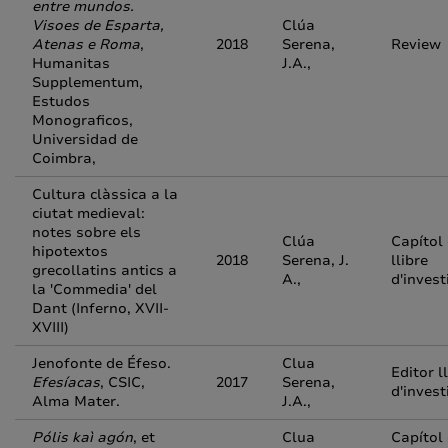
entre mundos.
Visoes de Esparta,
Clúa
Atenas e Roma
,
2018
Serena,
Review
Humanitas
J.A.,
Supplementum,
Estudos
Monograficos,
Universidad de
Coimbra,
Cultura clàssica a la
ciutat medieval:
notes sobre els
Clúa
Capítol
hipotextos
2018
Serena, J.
llibre
grecollatins antics a
A.,
d'invest
la 'Commedia' del
Dant (Inferno, XVII-
XVIII)
Jenofonte de Éfeso.
Clua
Editor l
Efesíacas
, CSIC,
2017
Serena,
d'invest
Alma Mater.
J.A.,
Pólis kaì agón
, et
Clua
Capítol