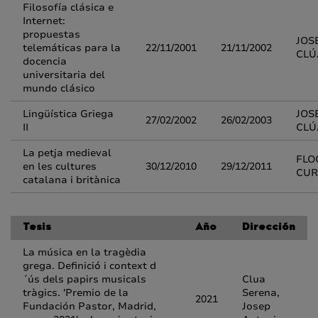
Filosofía clásica e
Internet:
propuestas
JOS
telemáticas para la
22/11/2001
21/11/2002
CLÚ
docencia
universitaria del
mundo clásico
Lingüística Griega
JOS
27/02/2002
26/02/2003
II
CLÚ
La petja medieval
FLO
en les cultures
30/12/2010
29/12/2011
CUR
catalana i britànica
Tesis
Año
Dirección
La música en la tragèdia
grega. Definició i context d
´ús dels papirs musicals
Clua
tràgics. 'Premio de la
Serena,
2021
Fundación Pastor, Madrid,
Josep