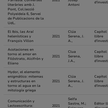
Parresia
. Converses
2021
Josep
d'invest
literàries amb J.
Antoni
Pont, Col.lecció
Polyeideia 6, Servei
de Publicacions de la
UdL.
El Ibis, las Araí
Clúa
Capítol
helenísticas y
2021
Serena, J.
llibre
François Villon
A.,
d'invest
Acotaciones en
Clua
Capítol
torno al amor en
2021
Serena,
llibre
Filóstrato, Alcifrón y
J.A.,
d'invest
Eliano
Hydor, el elemento
enigmático: mitemas
Clúa
Capítol
y estructuras en
2021
Serena, J.
llibre
torno al agua en la
A.,
d'invest
mitología griega
Selfa
Comunicación y
Sastre, M.;
Editor l
Lectoescritura:
2021