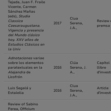
Tejada, Juan F. Fraile
Vicente, Carmen
Sánchez Mañas
(eds),
Studia
Clua
Classica
Review 
2017
Serena,
Caesaraugustana.
premsa
J.A.,
Vigencia y presencia
del Mundo clásico
hoy. XXV años de
Estudios Clásicos en
la Univ
Adnotaciones
variae
sobre los elementos
Clúa
Capítol
paratextuales en la
2016
Serena, J.
llibre
Alejandra
de
A.,
d'invest
Licofrón
Clua
Luis Segalá y
Article
2016
Serena,
Estalella
d'invest
J.A.,
Review of Sabino
Perea, Officium