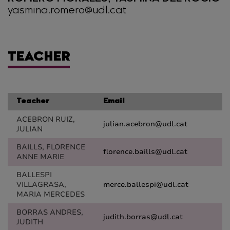
yasmina.romero@udl.cat
TEACHER
Teacher
Email
ACEBRON RUIZ,
julian.acebron@udl.cat
JULIAN
BAILLS, FLORENCE
florence.baills@udl.cat
ANNE MARIE
BALLESPI
VILLAGRASA,
merce.ballespi@udl.cat
MARIA MERCEDES
BORRAS ANDRES,
judith.borras@udl.cat
JUDITH