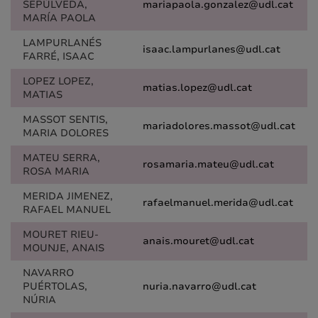
SEPÚLVEDA,
mariapaola.gonzalez@udl.cat
MARÍA PAOLA
LAMPURLANÉS
isaac.lampurlanes@udl.cat
FARRÉ, ISAAC
LOPEZ LOPEZ,
matias.lopez@udl.cat
MATIAS
MASSOT SENTIS,
mariadolores.massot@udl.cat
MARIA DOLORES
MATEU SERRA,
rosamaria.mateu@udl.cat
ROSA MARIA
MERIDA JIMENEZ,
rafaelmanuel.merida@udl.cat
RAFAEL MANUEL
MOURET RIEU-
anais.mouret@udl.cat
MOUNJE, ANAIS
NAVARRO
PUÉRTOLAS,
nuria.navarro@udl.cat
NÚRIA