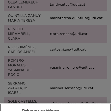
OLEA LEMEKEUH,
landry.olea@udl.cat
LANDRY
QUINTILLA ZANUY,
mariateresa.quintilla@udl.cat
MARIA TERESA
RENEDO
MIRAMBELL,
clara.renedo@udl.cat
CLARA
RIZOS JIMÉNEZ,
carlos.rizos@udl.cat
CARLOS ÁNGEL
ROMERO
MORALES,
yasmina.romero@udl.cat
YASMINA DEL
ROCIO
SERRANO
ZAPATA, M.
maribel.serrano@udl.cat
ISABEL
SOLE CASTELLS,
cristina.solecastells@udl.cat
CRISTINA