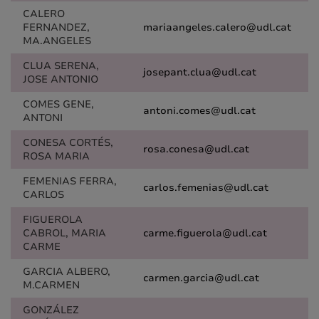
CALERO
FERNANDEZ,
mariaangeles.calero@udl.cat
MA.ANGELES
CLUA SERENA,
josepant.clua@udl.cat
JOSE ANTONIO
COMES GENE,
antoni.comes@udl.cat
ANTONI
CONESA CORTÉS,
rosa.conesa@udl.cat
ROSA MARIA
FEMENIAS FERRA,
carlos.femenias@udl.cat
CARLOS
FIGUEROLA
CABROL, MARIA
carme.figuerola@udl.cat
CARME
GARCIA ALBERO,
carmen.garcia@udl.cat
M.CARMEN
GONZÁLEZ